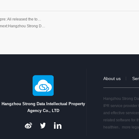
pre:
Ali released the to…
next:
Hangzhou Strong D…
About us
Ser
｜
Hangzhou Strong Data
Hangzhou Strong Data Intellectual Property
IPR service provider 
Agency Co., LTD
and effective service
related software for t
healthier、more lega