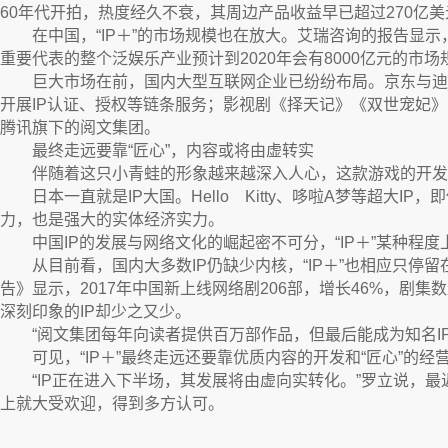
60年代开拍，热度经久不衰，其周边产品收益早已超过270亿
在中国，“IP＋”的市场规模也在放大。艾瑞咨询的报告显示，
重要代表的整个泛娱乐产业预计到2020年会有8000亿元的市场
巨大市场在前，国内大型互联网企业已纷纷布局。京东与迪士
开展IP认证、授权等链条服务；影视剧《择天记》《双世宠妃》
腾讯旗下的阅文集团。
最终走远要靠“匠心”，内容或将由虚转实
伴随着这只小青蛙的形象越来越深入人心，这款游戏的开发团
日本一直就是IP大国。Hello Kitty、哆啦A梦等超大I
力，也是强大的实体经济实力。
中国IP的发展与网络文化的崛起密不可分，“IP＋”某种程度
从目前看，国内大多数IP仍缺少内核，“IP＋”也相应只停留
告》显示，2017年中国新上线网络剧206部，增长46%，剧
深刻印象的IP却少之又少。
“阅文集团每年向读者提供百万部作品，但最后能成为知名IP
可见，“IP＋”最终走远还要靠优质内容的开发和“匠心”的经
“IP正在进入下半场，其发展将由虚向实转化。”罗立说，最
上就大受欢迎，得到多方认可。