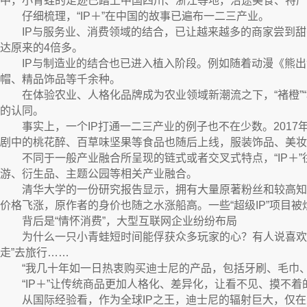
中，小青蛙的足迹已踏上中国四川、浙江等地，沿途美食、特
仔细梳理，“IP＋”在中国的故事已遍布一二三产业。
IP与服务业、消费领域的结合，已让越来越多的商家尝到甜
达原来的4倍多。
IP与制造业的结合也已进入植入阶段。例如随着动漫《熊出
帽、精品饰品等千余种。
在体验农业、人格化品牌成为农业领域新潮流之下，“褚橙”“柳
的认同。
事实上，一个IP打通一二三产业的例子也不在少数。2017
剧中的桃花醉、百草味坚果等食品也随后上线，服装饰品、美妆
不同于一般产业融合所呈现的链式或者交叉式特点，“IP＋”往
游、衍生品、主题公园等相关产业融合。
清华大学的一份研究报告显示，拥有大量原著粉丝和较高知名度
价格飞涨，原作者的身价也随之水涨船高。一些“超级IP”项目
背后是“情怀消费”，大型互联网企业纷纷布局
为什么一只小青蛙短时间能俘获众多玩家的心？有人说喜欢它
走”去旅行……
“我几十年如一日热衷购买迪士尼的产品，包括牙刷、毛巾、
“IP＋”让传统商品更加人格化、差异化，让看不见、摸不着
从国际经验看，作为全球IP之王，迪士尼的辐射巨大，仅在上