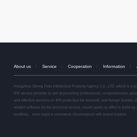
About us
Service
Cooperation
Information
｜
｜
｜
｜
Hangzhou Strong Data Intellectual Property Agency Co., LTD, which is a p
IPR service provider to aim at providing professional, comprehensive, goo
and effective services on IPR protection for domestic and foreign brands, 
related software for the technical service, would spare no effort to build up 
healthier、more legal e-commerce circumstance with brand holders.