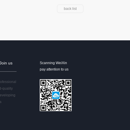
back list
Join us
Scanning WeiXin
pay attention to us
rofessional
d-quality
developing
a