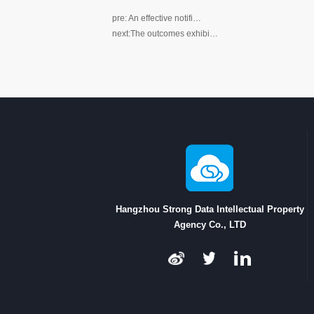
pre:
An effective notifi…
next:
The outcomes exhibi…
Hangzhou Strong Data Intellectual Property
Agency Co., LTD